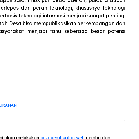
kapan saja, meskipun beda daerah, pulau ataupun
rlepas dari peran teknologi, khususnya teknologi
berbasis teknologi informasi menjadi sangat penting.
intah Desa bisa mempublikasikan perkembangan dan
syarakat menjadi tahu seberapa besar potensi
URAHAN
mi akan melakukan
jasa pembuatan web
pembuatan