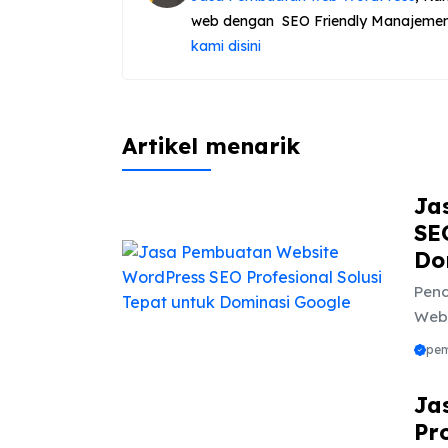
web dengan SEO Friendly Manajemen
kami disini
Artikel menarik
Ja
SE
Do
Pend
Webs
serb
pe
pili
baik
Ja
peru
Pr
sebu