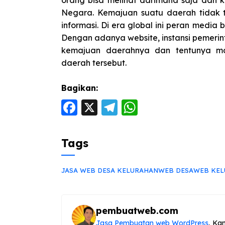
orang bisa melihat darimana saja dan 
Negara. Kemajuan suatu daerah tidak te
informasi. Di era global ini peran media 
Dengan adanya website, instansi pemer
kemajuan daerahnya dan tentunya ma
daerah tersebut.
Bagikan:
F
X
T
W
a
el
h
c
e
a
Tags
e
g
ts
b
ra
A
JASA WEB DESA KELURAHAN
WEB DESA
WEB KEL
o
m
p
o
p
pembuatweb.com
k
Jasa Pembuatan web WordPress
, Ka