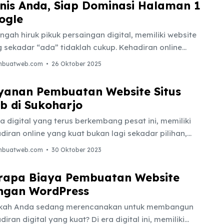
snis Anda, Siap Dominasi Halaman 1
 yang beroperasi 24 jam sehari, 7 hari seminggu.
ogle
site adalah platform utama untuk membangun
ibilitas, menampilkan portofolio, dan menjangkau
engah hiruk pikuk persaingan digital, memiliki website
ens tanpa batas geografis. Namun, mari kita hadapi
 sekadar “ada” tidaklah cukup. Kehadiran online
ataan: memiliki ...
 kuat haruslah didukung oleh fondasi teknis yang
mbuatweb.com
26 Oktober 2025
d dan strategi Search Engine Optimization (SEO) yang
sif. Website Anda adalah aset digital terpenting,
yanan Pembuatan Website Situs
perasi 24/7 untuk membangun kredibilitas,
b di Sukoharjo
angkau audiens global, dan yang paling utama,
ra digital yang terus berkembang pesat ini, memiliki
hasilkan konversi. Namun, tantangan terbesarnya
diran online yang kuat bukan lagi sekadar pilihan,
ah menciptakan website yang tidak hanya menarik
inkan sebuah keharusan mutlak bagi setiap bisnis
ra visual, tetapi juga dioptimalkan secara sempurna
mbuatweb.com
30 Oktober 2023
 ingin bertahan dan berkembang, tak terkecuali di
r mampu mendominasi halaman pertama hasil
harjo. Pasar lokal yang kompetitif menuntut setiap
arian Google (SERP). Inilah mengapa ...
rapa Biaya Pembuatan Website
ku usaha untuk berpikir lebih jauh dari sekadar toko
ngan WordPress
k atau promosi konvensional. Inilah mengapa jasa
kah Anda sedang merencanakan untuk membangun
uatan website di Sukoharjo menjadi investasi
diran digital yang kuat? Di era digital ini, memiliki
tegis yang tak bisa diabaikan. Bayangkan, calon