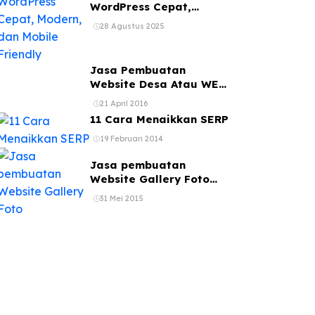
WordPress Cepat,
Modern, dan Mobile
28 Agustus 2025
Friendly
Jasa Pembuatan
Website Desa Atau WEB
Kelurahan
21 April 2016
11 Cara Menaikkan SERP
19 Februari 2014
Jasa pembuatan
Website Gallery Foto
jasa web photography
31 Mei 2015