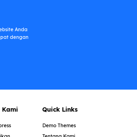
g
ebsite Anda
dapat dengan
 Kami
Quick Links
ress
Demo Themes
ikan
Tentang Kami