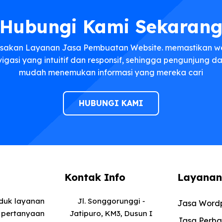
Hubungi Kami Sekaran
sakan Layanan Jasa Pembuatan Website. memastikan w
vigasi yang intuitif dan responsif, sehingga pengunjung 
mudah menemukan informasi yang mereka cari
HUBUNGI KAMI
Kontak Info
Layanan
oduk layanan
Jl. Songgorunggi -
Jasa Wordp
 pertanyaan
Jatipuro, KM3, Dusun I
Jasa Perba