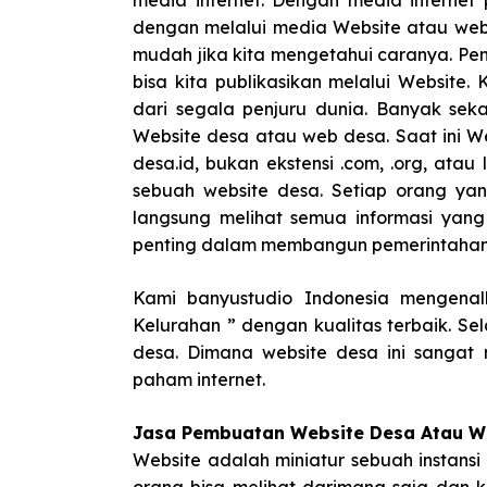
media internet. Dengan media internet
dengan melalui media Website atau web
mudah jika kita mengetahui caranya. P
bisa kita publikasikan melalui Website
dari segala penjuru dunia. Banyak sek
Website desa atau web desa. Saat ini 
desa.id, bukan ekstensi .com, .org, at
sebuah website desa. Setiap orang yan
langsung melihat semua informasi yang
penting dalam membangun pemerintahan 
Kami banyustudio Indonesia mengen
Kelurahan ” dengan kualitas terbaik. Se
desa. Dimana website desa ini sanga
paham internet.
Jasa Pembuatan Website Desa Atau WE
Website adalah miniatur sebuah instansi