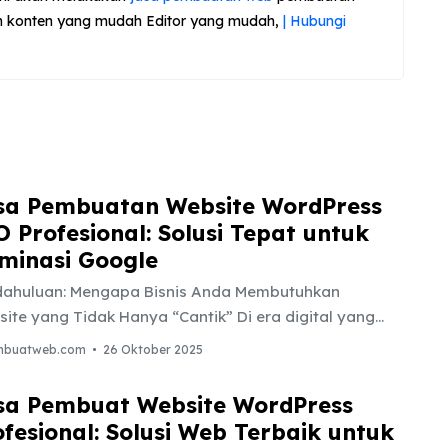
 konten yang mudah Editor yang mudah,
| Hubungi
sa Pembuatan Website WordPress
O Profesional: Solusi Tepat untuk
minasi Google
ahuluan: Mengapa Bisnis Anda Membutuhkan
ite yang Tidak Hanya “Cantik” Di era digital yang
a cepat ini, memiliki kehadiran online bukan lagi
mbuatweb.com
26 Oktober 2025
han, melainkan sebuah keharusan mutlak. Bagi bisnis,
 itu Usaha Mikro, Kecil, dan Menengah (UMKM),
sa Pembuat Website WordPress
sahaan berskala besar, maupun profesional individu,
ofesional: Solusi Web Terbaik untuk
ah website berfungsi sebagai kantor pusat digital