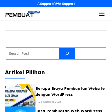
Langsung
Support
WA Support
ke
Me
isi
Search
Artikel Pilihan
Berapa Biaya Pembuatan Website
dengan WordPress
28 Oktober 2023
Jasa Pembuatan Web WordPress