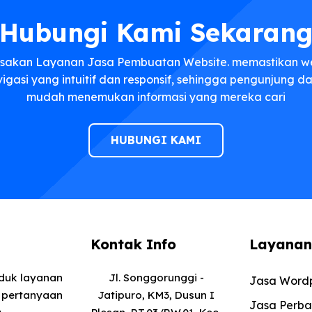
Hubungi Kami Sekaran
sakan Layanan Jasa Pembuatan Website. memastikan w
vigasi yang intuitif dan responsif, sehingga pengunjung 
mudah menemukan informasi yang mereka cari
HUBUNGI KAMI
Kontak Info
Layanan
oduk layanan
Jl. Songgorunggi -
Jasa Wordp
 pertanyaan
Jatipuro, KM3, Dusun I
Jasa Perba