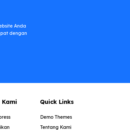
g
ebsite Anda
dapat dengan
 Kami
Quick Links
ress
Demo Themes
ikan
Tentang Kami