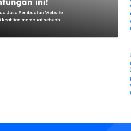
tungan ini!
ada Jasa Pembuatan Website
i keahlian membuat sebuah
empunyai toko online butuh
uju bila disebutkan,
guna yang kurang terbiasa
 itu Percayakan Pembuatan
bsite WordPress Namun Anda
u untuk mempelajari dan
angat bermanfaat bila ada
.