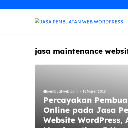
Langsung
ke
isi
jasa maintenance websi
pembuatweb.com
11 Maret 2018
Percayakan Pembua
Online pada Jasa P
Website WordPress,