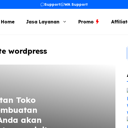
Support
WA Support
Home
Jasa Layanan
Promo
Affilia
te wordpress
tan Toko
embuatan
 Anda akan