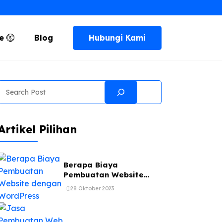
Hubungi Kami
te
Blog
Search
Artikel Pilihan
Berapa Biaya
Pembuatan Website
dengan WordPress
28 Oktober 2023