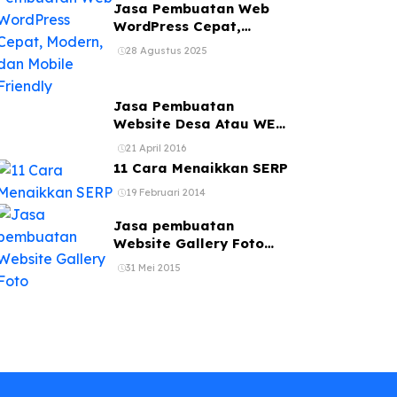
Jasa Pembuatan Web
WordPress Cepat,
Modern, dan Mobile
28 Agustus 2025
Friendly
Jasa Pembuatan
Website Desa Atau WEB
Kelurahan
21 April 2016
11 Cara Menaikkan SERP
19 Februari 2014
Jasa pembuatan
Website Gallery Foto
jasa web photography
31 Mei 2015