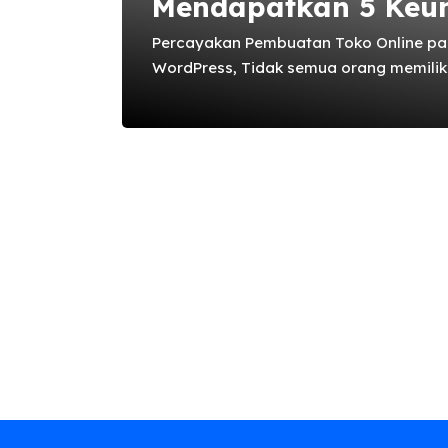
Mendapatkan 5 Keun
Percayakan Pembuatan Toko Online p
WordPress, Tidak semua orang memilik
website, namun siapapun yang ingin m
website. Sebagian besar orang akan set
WordPress jauh lebih ramah pada peng
dengan arsitektur website. oleh sebab
Toko Online pada Jasa Pembuatan We
akan menghabiskan cukup banyak wakt
membuat sebuah website WordPress. S
orang yang mampu mengatur website ..