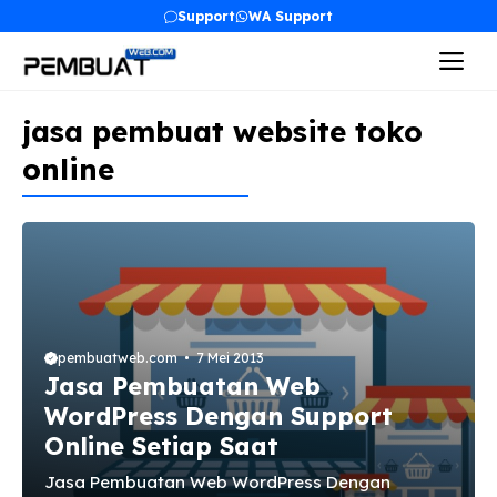
Langsung
Support
WA Support
ke
Me
isi
jasa pembuat website toko
online
pembuatweb.com
7 Mei 2013
Jasa Pembuatan Web
WordPress Dengan Support
Online Setiap Saat
Jasa Pembuatan Web WordPress Dengan