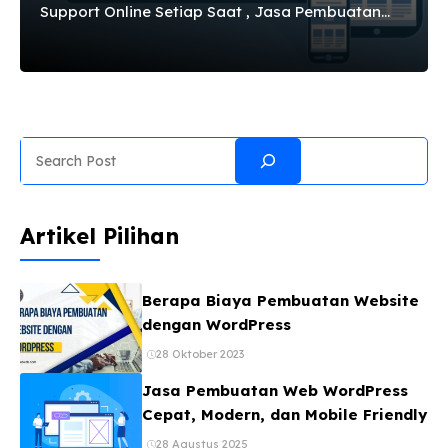
Support Online Setiap Saat , Jasa Pembuatan
Web WordPress, Kerena WordPress adalah salah
satu CMS (Content Management SystemFREE dan
yang paling banyak digunakan karena
kemudahan dalam penggunaann ya? By the way
Apa itu CMS? CMS adalah semacam software
Search
berbasis web yang bias dimanfaatkan sebagai
situs web secara instan, artinya tidak perlu lagi
dibutuhkan keahlian khusus dalam membangun
Artikel Pilihan
situs. kita dapat mengatur konten dengan
mudah dan cepat, mulai dari memposting
artikel, mengeditnya, menghapusnya dan lain-
Berapa Biaya Pembuatan Website
lain. Kesemuanya ...
dengan WordPress
28 Oktober 2023
Jasa Pembuatan Web WordPress
Cepat, Modern, dan Mobile Friendly
28 Agustus 2025