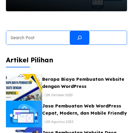
Web WordPress, Kerena WordPress adalah salah
satu CMS (Content Management SystemFREE dan
yang paling banyak digunakan karena
kemudahan dalam penggunaann ya? By the way
Apa itu CMS? CMS adalah semacam software
Search
berbasis web yang bias dimanfaatkan sebagai
situs web secara instan, artinya tidak perlu lagi
dibutuhkan keahlian khusus dalam membangun
Artikel Pilihan
situs. kita dapat mengatur konten dengan
mudah dan cepat, mulai dari memposting
artikel, mengeditnya, menghapusnya dan lain-
Berapa Biaya Pembuatan Website
lain. Kesemuanya ...
dengan WordPress
28 Oktober 2023
Jasa Pembuatan Web WordPress
Cepat, Modern, dan Mobile Friendly
28 Agustus 2025
Jasa Pembuatan Website Desa