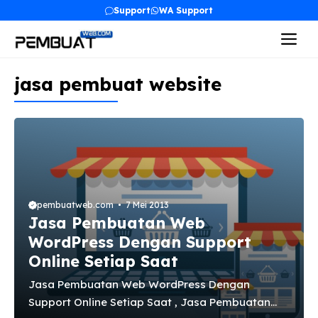
Langsung
Support
WA Support
ke
Me
isi
jasa pembuat website
pembuatweb.com
7 Mei 2013
Jasa Pembuatan Web
WordPress Dengan Support
Online Setiap Saat
Jasa Pembuatan Web WordPress Dengan
Support Online Setiap Saat , Jasa Pembuatan