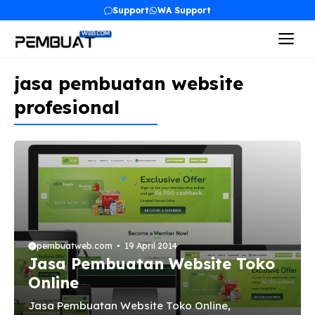
Langsung
Support
WA Support
ke
Me
isi
jasa pembuatan website
profesional
pembuatweb.com
19 April 2014
Jasa Pembuatan Website Toko
Online
Jasa Pembuatan Website Toko Online,