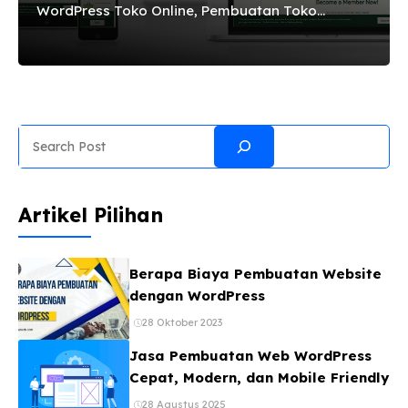
WordPress Toko Online, Pembuatan Toko
OnlineUntuk anda yang mempunyai bisnis jualan
baju,barang elektronik,atau apapun itu,anda
bisa menjual produk anda secara online
menggunakan Website Toko online. Ada
beberapa jenis Toko Online yang di
Search
tawarkan,yaitu menggunakan menggunakan
vendor Toko Online kelas dunia yang mampu
mengorganisir semua keperluan toko online
Artikel Pilihan
anda, Website adalah media internet yang siap
di akses dari manapun, tidak terpengaruh oleh
jarak geografis dan dapat menyebarkan
Berapa Biaya Pembuatan Website
informasi realtime. Manfaat inilah yang
dengan WordPress
menyebabkan banyak bisnis perorangan, ...
28 Oktober 2023
Jasa Pembuatan Web WordPress
Cepat, Modern, dan Mobile Friendly
28 Agustus 2025