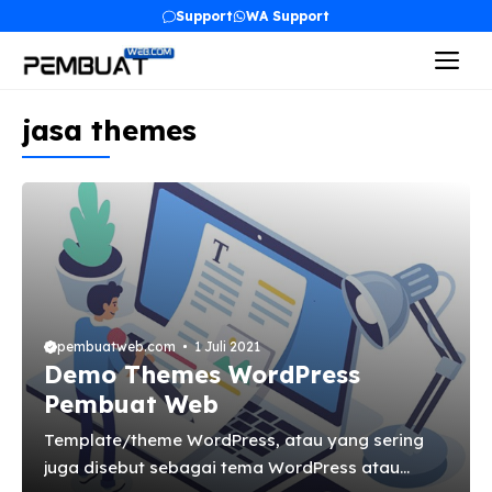
Langsung
Support
WA Support
ke
Me
isi
jasa themes
pembuatweb.com
1 Juli 2021
Demo Themes WordPress
Pembuat Web
Template/theme WordPress, atau yang sering
juga disebut sebagai tema WordPress atau