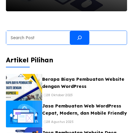
themes WordPress adalah desain dari website
Anda, termasuk layoutnya. Mengubah template
WordPress Anda berarti mengubah tampilan
front-end website Anda, atau apa yang
pengunjung website Anda lihat ketika mereka
Search
mengakses website Anda. Plugin adalah kode
yang dipasang plug di website berbasis
WordPress. Dalam kalimat yang sederhana,
Artikel Pilihan
plugin WordPress adalah ekstensi yang
ditambahkan ke situs dan memiliki fungsi untuk
memodifikasi dan mengembangkan
Berapa Biaya Pembuatan Website
fungsionalitas utama WordPress. Demo Themes
dengan WordPress
WordPress Pembuat Web Jika ...
28 Oktober 2023
Jasa Pembuatan Web WordPress
Cepat, Modern, dan Mobile Friendly
28 Agustus 2025
Jasa Pembuatan Website Desa