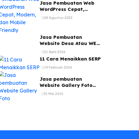
Jasa Pembuatan Web
WordPress Cepat,
Modern, dan Mobile
28 Agustus 2025
Friendly
Jasa Pembuatan
Website Desa Atau WEB
Kelurahan
21 April 2016
11 Cara Menaikkan SERP
19 Februari 2014
Jasa pembuatan
Website Gallery Foto
jasa web photography
31 Mei 2015