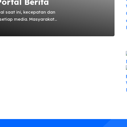
ortal Berita
al saat ini, kecepatan dan
 setiap media. Masyarakat
t sebagai sumber utama
 yang baru terjadi dapat
an menit melalui website
awahi urgensi bagi setiap
 maupun yang baru merintis,
t, responsif, dan teroptimasi.
ar pelengkap, melainkan inti