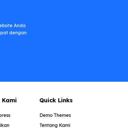
g
ebsite Anda
dapat dengan
 Kami
Quick Links
ress
Demo Themes
ikan
Tentang Kami