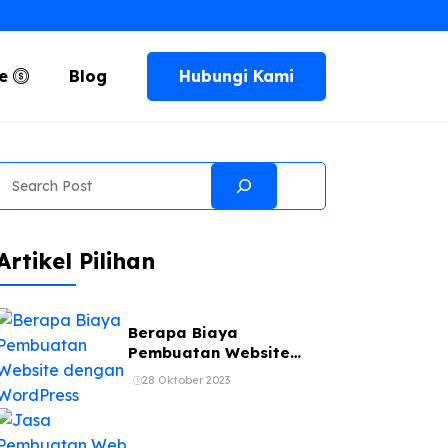
Hubungi Kami
te
Blog
Search
Artikel Pilihan
Berapa Biaya
Pembuatan Website
dengan WordPress
28 Oktober 2023