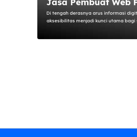
Jasa Pembuat Web P
Di tengah derasnya arus informasi digit
aksesibilitas menjadi kunci utama bagi
modern semakin mengandalkan interne
berita dan informasi. Sebuah peristiwa
tersebar ke seluruh dunia dalam hitung
portal berita. Fenomena ini menggarisb
entitas media, baik yang sudah mapan
untuk memiliki platform digital yang kua
Website portal berita bukan lagi sekad
dari ...