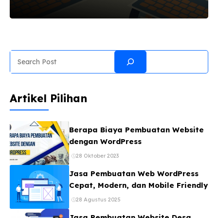
perusahaan atau instansi biasanya memerlukan
suatu media agar lebih dikenal oleh masyarakat.
Untuk lebih mendekatkan diri ke masyarakat
serta agar masyarakat lebih mengenal seluk
beluk mengenai perusahaan atau pun instansi
Search
pemerintah, maka biasanya akan diadakan
berbagai acara yang melibatkan sejumlah
masyarakat. Acara tersebut dapat berupa acara
Artikel Pilihan
penggalangan dana, acara hiburan, acara
pameran, kuliner dan sebagainya. Tentunya
untuk mengadakan acara yang dapat populer di
Berapa Biaya Pembuatan Website
tengah masyarakat akan membutuhkan dana
dengan WordPress
dan ...
28 Oktober 2023
Jasa Pembuatan Web WordPress
Cepat, Modern, dan Mobile Friendly
28 Agustus 2025
Jasa Pembuatan Website Desa