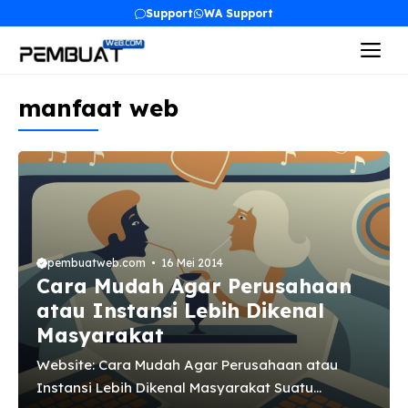
Langsung
Support
WA Support
ke
Me
isi
manfaat web
pembuatweb.com
16 Mei 2014
Cara Mudah Agar Perusahaan
atau Instansi Lebih Dikenal
Masyarakat
Website: Cara Mudah Agar Perusahaan atau
Instansi Lebih Dikenal Masyarakat Suatu