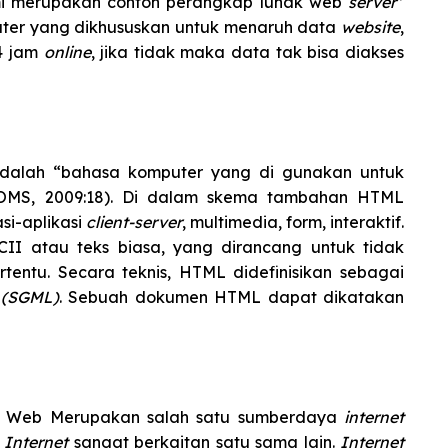
mi merupakan contoh perangkap lunak web
server
”
ter yang dikhususkan untuk menaruh data
website
,
4 jam
online
, jika tidak maka data tak bisa diakses
dalah “bahasa komputer yang di gunakan untuk
OMS, 2009:18). Di dalam skema tambahan HTML
si-aplikasi
client-server
, multimedia, form, interaktif.
I atau teks biasa, yang dirancang untuk tidak
rtentu. Secara teknis, HTML didefinisikan sebagai
 (SGML)
. Sebuah dokumen HTML dapat dikatakan
ut Web Merupakan salah satu sumberdaya
internet
.
Internet
sangat berkaitan satu sama lain.
Internet