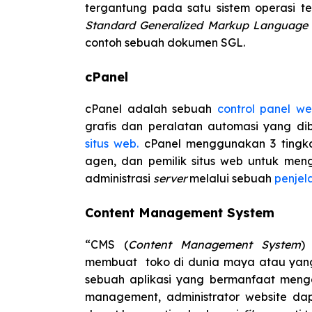
tergantung pada satu sistem operasi te
Standard Generalized Markup Language
contoh sebuah dokumen SGL.
cPanel
cPanel adalah sebuah
control panel
we
grafis dan peralatan automasi yang d
situs web.
cPanel menggunakan 3 tingkat
agen, dan pemilik situs web untuk me
administrasi
server
melalui sebuah
penjel
Content Management System
“CMS (
Content Management System
)
membuat toko di dunia maya atau yang
sebuah aplikasi yang bermanfaat mengat
management, administrator website dap