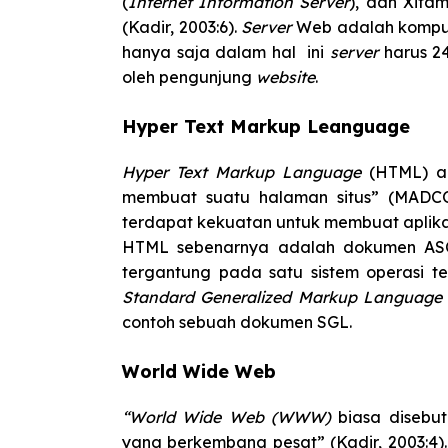
(
Internet Information Server
), dan Xita
(Kadir, 2003:6).
Server
Web adalah kompu
hanya saja dalam hal ini
server
harus 2
oleh pengunjung
website
.
Hyper Text Markup Leanguage
Hyper Text Markup Language
(HTML) a
membuat suatu halaman situs” (MADC
terdapat kekuatan untuk membuat aplika
HTML sebenarnya adalah dokumen ASCI
tergantung pada satu sistem operasi te
Standard Generalized Markup Language
contoh sebuah dokumen SGL.
World Wide Web
“World Wide Web (WWW)
biasa diseb
yang berkembang pesat” (Kadir, 2003:4)