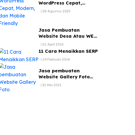
WordPress Cepat,
Modern, dan Mobile
28 Agustus 2025
Friendly
Jasa Pembuatan
Website Desa Atau WEB
Kelurahan
21 April 2016
11 Cara Menaikkan SERP
19 Februari 2014
Jasa pembuatan
Website Gallery Foto
jasa web photography
31 Mei 2015