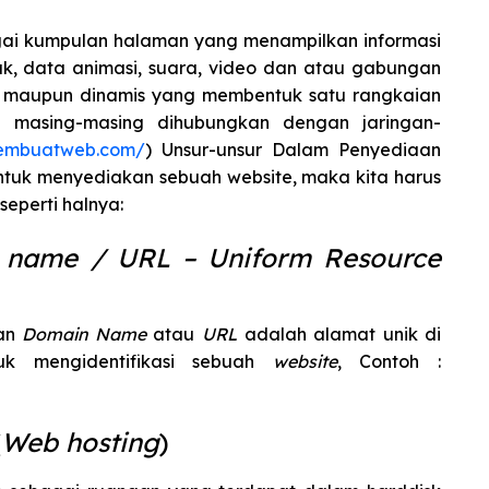
agai kumpulan halaman yang menampilkan informasi
k, data animasi, suara, video dan atau gabungan
tis maupun dinamis yang membentuk satu rangkaian
a masing-masing dihubungkan dengan jaringan-
pembuatweb.com/
) Unsur-unsur Dalam Penyediaan
ntuk menyediakan sebuah website, maka kita harus
eperti halnya:
 name / URL – Uniform Resource
gan
Domain Name
atau
URL
adalah alamat unik di
uk mengidentifikasi sebuah
website
, Contoh :
(
Web hosting
)