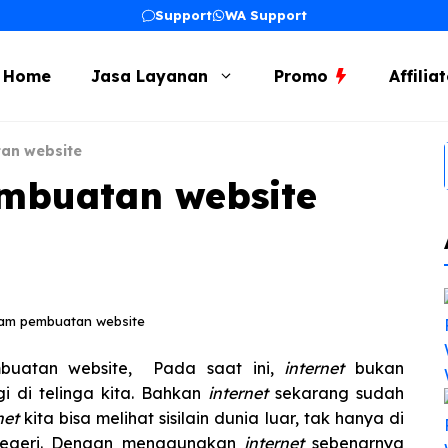
Support
WA Support
Home
Jasa Layanan
Promo
Affilia
tan website
embuatan website
alam pembuatan website
mbuatan website, Pada saat ini,
internet
bukan
i di telinga kita. Bahkan
internet
sekarang sudah
net
kita bisa melihat sisilain dunia luar, tak hanya di
 negeri. Dengan menggunakan
internet
sebenarnya