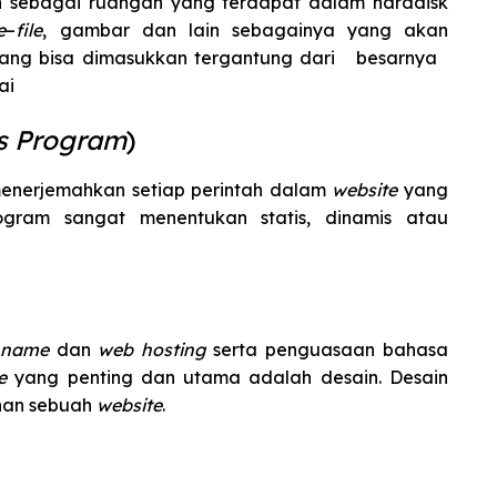
n sebagai ruangan yang terdapat dalam harddisk
e
–
file
, gambar dan lain sebagainya yang akan
 yang bisa dimasukkan tergantung dari besarnya
ai
ts Program
)
enerjemahkan setiap perintah dalam
website
yang
ogram sangat menentukan statis, dinamis atau
 name
dan
web hosting
serta penguasaan bahasa
te
yang penting dan utama adalah desain. Desain
han sebuah
website
.