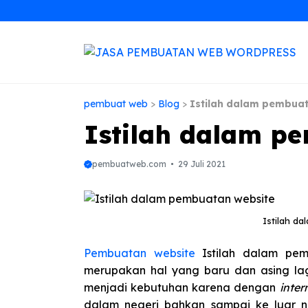
Langsung
ke
isi
pembuat web
>
Blog
>
Istilah dalam pembua
Istilah dalam p
pembuatweb.com
29 Juli 2021
Istilah d
Pembuatan website
Istilah dalam pe
merupakan hal yang baru dan asing lag
menjadi kebutuhan karena dengan
inter
dalam negeri bahkan sampai ke luar