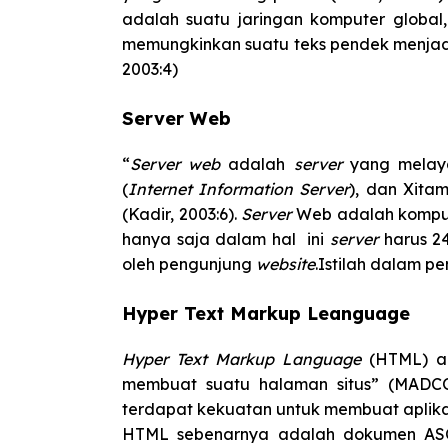
adalah suatu jaringan komputer globa
memungkinkan suatu teks pendek menjad
2003:4)
Server Web
“
Server web
adalah
server
yang melay
(
Internet Information Server
), dan Xita
(Kadir, 2003:6).
Server
Web adalah kompu
hanya saja dalam hal ini
server
harus 2
oleh pengunjung
website
.Istilah dalam p
Hyper Text Markup Leanguage
Hyper Text Markup Language
(HTML) a
membuat suatu halaman situs” (MADC
terdapat kekuatan untuk membuat aplika
HTML sebenarnya adalah dokumen ASCI