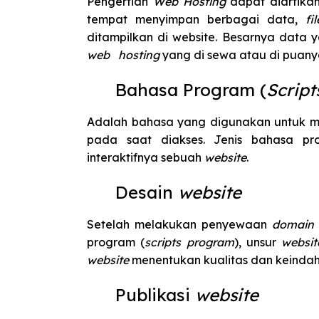
Pengertian
Web Hosting
dapat diartika
tempat menyimpan berbagai data,
fil
ditampilkan di website. Besarnya data
web hosting
yang di sewa atau di puany
Bahasa Program (
Scrip
Adalah bahasa yang digunakan untuk m
pada saat diakses. Jenis bahasa pr
interaktifnya sebuah
website
.
Desain
website
Setelah melakukan penyewaan
domain
program (
scripts program
), unsur
websi
website
menentukan kualitas dan keinda
Publikasi
website