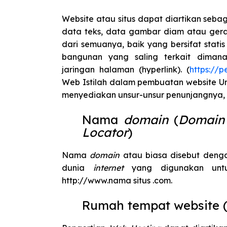
Website atau situs dapat diartikan seb
data teks, data gambar diam atau gera
dari semuanya, baik yang bersifat sta
bangunan yang saling terkait diman
jaringan halaman (hyperlink). (
https://
Web Istilah dalam pembuatan website U
menyediakan unsur-unsur penunjangnya, s
Nama
domain
(
Domain
Locator
)
Nama
domain
atau biasa disebut den
dunia
internet
yang digunakan unt
http://www.nama situs .com.
Rumah tempat website 