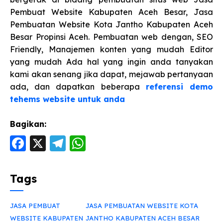
Pembuat Website Kabupaten Aceh Besar, Jasa
Pembuatan Website Kota Jantho Kabupaten Aceh
Besar Propinsi Aceh. Pembuatan web dengan, SEO
Friendly, Manajemen konten yang mudah Editor
yang mudah Ada hal yang ingin anda tanyakan
kami akan senang jika dapat, mejawab pertanyaan
ada, dan dapatkan beberapa
referensi demo
tehems website untuk anda
Bagikan:
F
X
T
W
a
el
h
c
e
a
Tags
e
g
ts
b
ra
A
JASA PEMBUAT
JASA PEMBUATAN WEBSITE KOTA
WEBSITE KABUPATEN
JANTHO KABUPATEN ACEH BESAR