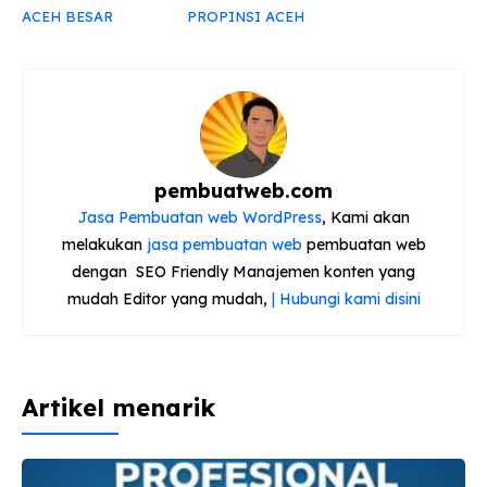
o
m
p
ACEH BESAR
PROPINSI ACEH
o
p
k
pembuatweb.com
Jasa Pembuatan web WordPress
, Kami akan
melakukan
jasa pembuatan web
pembuatan web
dengan SEO Friendly Manajemen konten yang
mudah Editor yang mudah,
| Hubungi kami disini
Artikel menarik