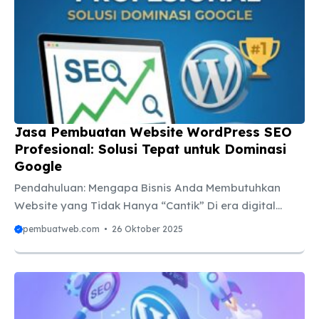
Jasa Pembuatan Website WordPress SEO
Profesional: Solusi Tepat untuk Dominasi
Google
Pendahuluan: Mengapa Bisnis Anda Membutuhkan
Website yang Tidak Hanya “Cantik” Di era digital
yang serba cepat ini, memiliki kehadiran online bukan
pembuatweb.com
26 Oktober 2025
lagi pilihan, melainkan sebuah keharusan mutlak. Bagi
bisnis, baik itu Usaha Mikro, Kecil, dan Menengah
(UMKM), perusahaan berskala besar, maupun
profesional individu, sebuah website berfungsi
sebagai kantor pusat digital Anda yang beroperasi 24