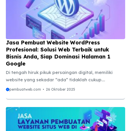
jam sehari, 7 hari seminggu. Website adalah platform
utama untuk membangun kredibilitas, menampilkan
portofolio, dan menjangkau audiens tanpa batas
geografis. Namun, mari kita hadapi kenyataan:
memiliki ...
Jasa Pembuat Website WordPress
Profesional: Solusi Web Terbaik untuk
Bisnis Anda, Siap Dominasi Halaman 1
Google
Di tengah hiruk pikuk persaingan digital, memiliki
website yang sekadar “ada” tidaklah cukup.
Kehadiran online yang kuat haruslah didukung oleh
pembuatweb.com
26 Oktober 2025
fondasi teknis yang solid dan strategi Search Engine
Optimization (SEO) yang agresif. Website Anda
adalah aset digital terpenting, beroperasi 24/7 untuk
membangun kredibilitas, menjangkau audiens global,
dan yang paling utama, menghasilkan konversi.
Namun, tantangan terbesarnya adalah menciptakan